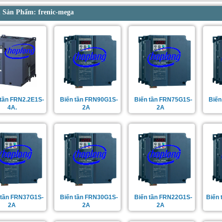
Sản Phẩm: frenic-mega
 tần FRN2.2E1S-
Biến tần FRN90G1S-
Biến tần FRN75G1S-
Biến
4A.
2A
2A
 tần FRN37G1S-
Biến tần FRN30G1S-
Biến tần FRN22G1S-
Biến 
2A
2A
2A