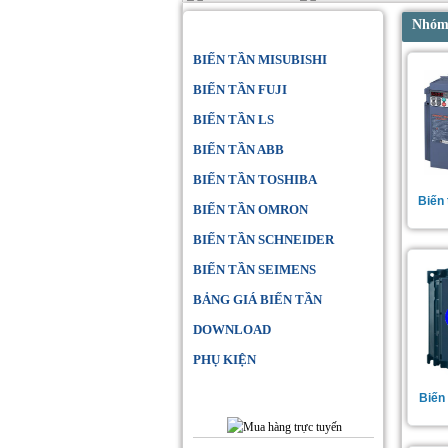
Danh Mục Sản Phẩm
Nhóm 
BIẾN TẦN MISUBISHI
BIẾN TẦN FUJI
BIẾN TẦN LS
BIẾN TẦN ABB
BIẾN TẦN TOSHIBA
Biến
BIẾN TẦN OMRON
BIẾN TẦN SCHNEIDER
BIẾN TẦN SEIMENS
BẢNG GIÁ BIẾN TẦN
DOWNLOAD
PHỤ KIỆN
Đặt Hàng Online
Biến