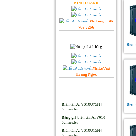
KINH DOANH
Mr.Long: 096
769 7266
Hỗ trợ Khách hàng
Biến
Mr.Lương
Hoàng Ngọc
Facebook Hoplongtech
Sản phẩm Hot
Biến tần ATV610U75N4
Biến
Schneider
Bảng giá biến tần ATV610
Schneider
Biến tần ATV610U15N4
Schneider