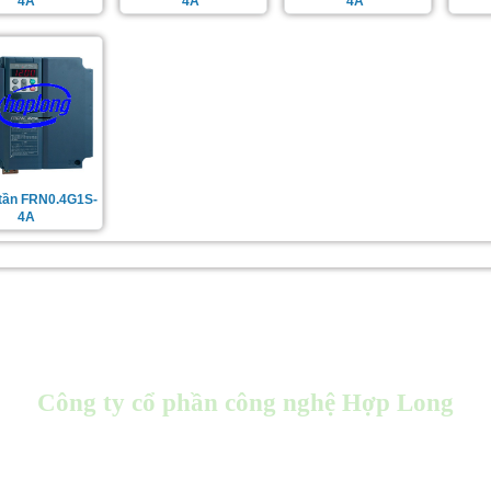
4A
4A
4A
 tần FRN0.4G1S-
4A
Công ty cổ phần công nghệ Hợp Long
Store : 96 Kim Ngưu, Hai Bà Trưng, Hà Nội
Office: 412 Trần Khát Chân, Hai Bà Trưng, Hà Nội
Factoy : 22 ngõ 64 Sài Đồng, Long Biên, Hà Nội