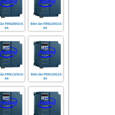
 tần FRN280G1S-
Biến tần FRN220G1S-
4A
4A
 tần FRN132G1S-
Biến tần FRN110G1S-
4A
4A