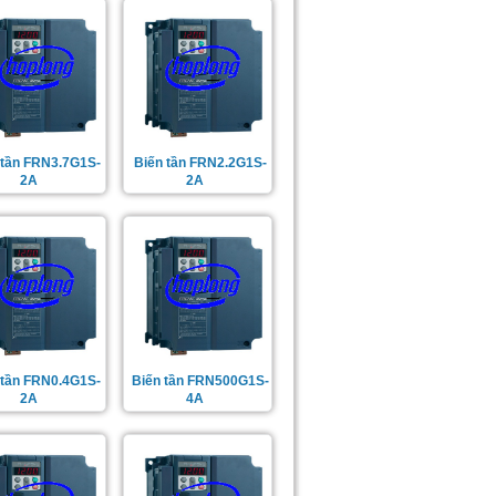
 tần FRN3.7G1S-
Biến tần FRN2.2G1S-
2A
2A
 tần FRN0.4G1S-
Biến tần FRN500G1S-
2A
4A