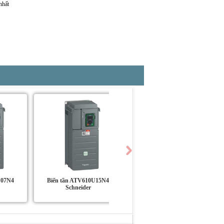
U07N4
Biến tần ATV610U15N4
Biến tần ATV610U22N4
Schneider
Schneider