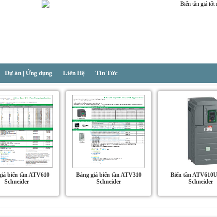
Dự án | Ứng dụng
Liên Hệ
Tin Tức
giá biến tần ATV610
Bảng giá biến tần ATV310
Biến tần ATV610
Schneider
Schneider
Schneider