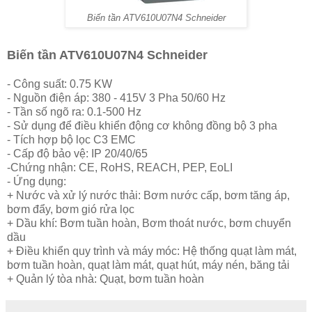
Biến tần
ATV610U07N4
Schneider
Biến tần ATV610U07N4 Schneider
- Công suất: 0.75 KW
- Nguồn điện áp: 380 - 415V 3 Pha 50/60 Hz
- Tần số ngõ ra: 0.1-500 Hz
- Sử dụng để điều khiển động cơ không đồng bộ 3 pha
- Tích hợp bộ lọc C3 EMC
- Cấp độ bảo vệ: IP 20/40/65
-Chứng nhận: CE, RoHS, REACH, PEP, EoLI
- Ứng dụng:
+ Nước và xử lý nước thải: Bơm nước cấp, bơm tăng áp,
bơm đẩy, bơm gió rửa lọc
+ Dầu khí: Bơm tuần hoàn, Bơm thoát nước, bơm chuyển
dầu
+ Điều khiển quy trình và máy móc: Hệ thống quạt làm mát,
bơm tuần hoàn, quạt làm mát, quạt hút, máy nén, băng tải
+ Quản lý tòa nhà: Quạt, bơm tuần hoàn